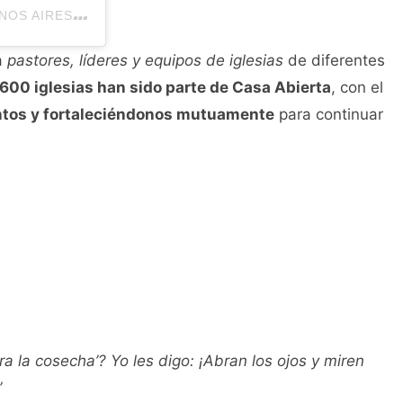
U
NA PUBLICACIÓN COMPARTIDA POR HILLSONG BUENOS AIRES (@HILLSONGBUENOSAIRES)
a
pastores, líderes y equipos de iglesias
de diferentes
600 iglesias han sido parte de Casa Abierta
, con el
untos y fortaleciéndonos mutuamente
para continuar
a la cosecha’? Yo les digo: ¡Abran los ojos y miren
”