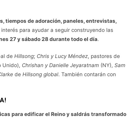
s, tiempos de adoración, paneles, entrevistas,
interés para ayudar a seguir construyendo las
rnes 27 y sábado 28 durante todo el día
.
bal de
Hillsong
;
Chris y Lucy Méndez
, pastores de
o Unido),
Chrishan y Danielle Jeyaratnam
(NY),
Sam
Clarke
de
Hillsong global
. También contarán con
A!
icas para edificar el Reino y saldrás transformado