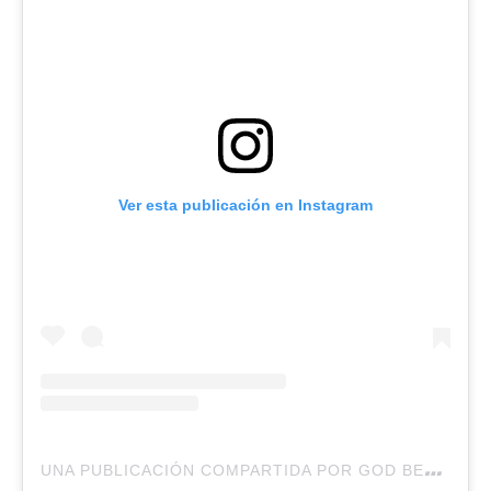
Ver esta publicación en Instagram
U
NA PUBLICACIÓN COMPARTIDA POR GOD BEHIND BARS (@GODBEHINDBARS)