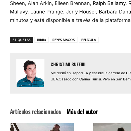
Sheen, Alan Arkin, Eileen Brennan,
Ralph Bellamy
,
R
Mullavy
,
Laurie Prange
,
Jerry Houser
,
Barbara Dan
minutos y está disponible a través de la plataform
ETIQUETAS
Biblia
REYES MAGOS
PELÍCULA
CHRISTIAN RUFFINI
Me recibí en DeporTEA y estudié la carrera de Ci
UBA.Casado con Carina Turrisi. Vivo en San Berna
Artículos relacionados
Más del autor