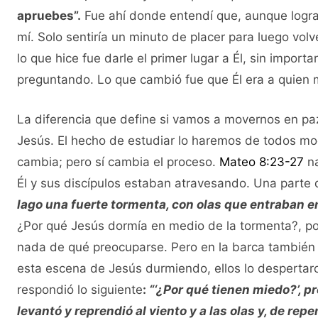
apruebes”.
Fue ahí donde entendí que, aunque logras
mí. Solo sentiría un minuto de placer para luego vol
lo que hice fue darle el primer lugar a Él, sin import
preguntando. Lo que cambió fue que Él era a quien
La diferencia que define si vamos a movernos en paz
Jesús. El hecho de estudiar lo haremos de todos mod
cambia; pero sí cambia el proceso.
Mateo 8:23-27
na
Él y sus discípulos estaban atravesando. Una parte 
lago una fuerte tormenta, con olas que entraban e
¿Por qué Jesús dormía en medio de la tormenta?, por
nada de qué preocuparse. Pero en la barca también e
esta escena de Jesús durmiendo, ellos lo despertaron
respondió lo siguiente
:
“‘¿Por qué tienen miedo?’, p
levantó y reprendió al viento y a las olas y, de re