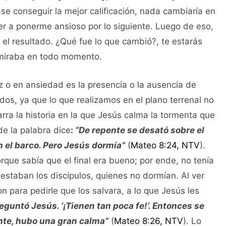
e conseguir la mejor calificación, nada cambiaría en
ver a ponerme ansioso por lo siguiente. Luego de eso,
ar el resultado. ¿Qué fue lo que cambió?, te estarás
 miraba en todo momento.
 o en ansiedad es la presencia o la ausencia de
os, ya que lo que realizamos en el plano terrenal no
rra la historia en la que Jesús calma la tormenta que
de la palabra dice
:
“De repente se desató sobre el
n el barco. Pero Jesús dormía”
(
Mateo 8:24, NTV
).
que sabía que el final era bueno; por ende, no tenía
staban los discípulos, quienes no dormían. Al ver
 para pedirle que los salvara, a lo que Jesús les
reguntó Jesús. ‘¡Tienen tan poca fe!’. Entonces se
pente, hubo una gran calma”
(
Mateo 8:26, NTV
). Lo