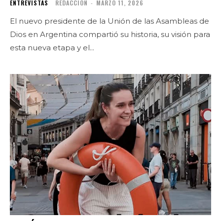
ENTREVISTAS
REDACCIÓN
-
MARZO 11, 2026
El nuevo presidente de la Unión de las Asambleas de
Dios en Argentina compartió su historia, su visión para
esta nueva etapa y el...