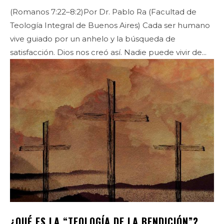
(Romanos 7:22–8:2)Por Dr. Pablo Ra (Facultad de
Teología Integral de Buenos Aires) Cada ser humano
vive guiado por un anhelo y la búsqueda de
satisfacción. Dios nos creó así. Nadie puede vivir de...
¿QUÉ ES LA “TEOLOGÍA DE LA BENDICIÓN”?