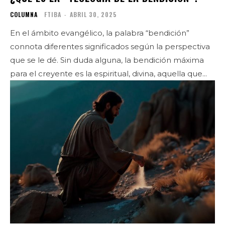
COLUMNA
FTIBA
-
ABRIL 30, 2025
En el ámbito evangélico, la palabra “bendición”
connota diferentes significados según la perspectiva
que se le dé. Sin duda alguna, la bendición máxima
para el creyente es la espiritual, divina, aquella que...