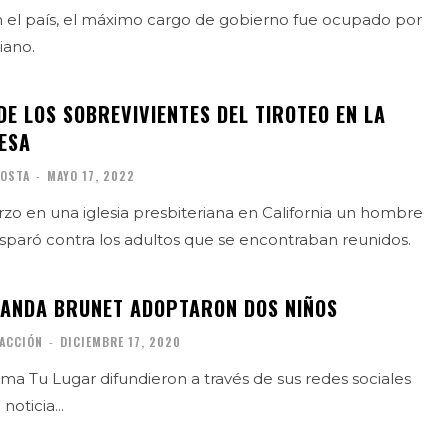
n el país, el máximo cargo de gobierno fue ocupado por
iano.
DE LOS SOBREVIVIENTES DEL TIROTEO EN LA
NESA
COSTA
-
MAYO 17, 2022
o en una iglesia presbiteriana en California un hombre
sparó contra los adultos que se encontraban reunidos.
ANDA BRUNET ADOPTARON DOS NIÑOS
ACCIÓN
-
DICIEMBRE 17, 2020
ma Tu Lugar difundieron a través de sus redes sociales
oticia...