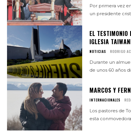
Por primera vez e
un presidente crist
EL TESTIMONIO 
IGLESIA TAIWA
NOTICIAS
RODRIGO A
Durante un almuerz
de unos 60 años di
MARCOS Y FERN
INTERNACIONALES
RED
Los pastores de To
esta conmovedora n