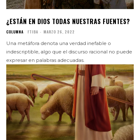
¿ESTÁN EN DIOS TODAS NUESTRAS FUENTES?
COLUMNA
FTIBA
-
MARZO 26, 2022
Una metáfora denota una verdad inefable o
indescriptible, algo que el discurso racional no puede
expresar en palabras adecuadas.