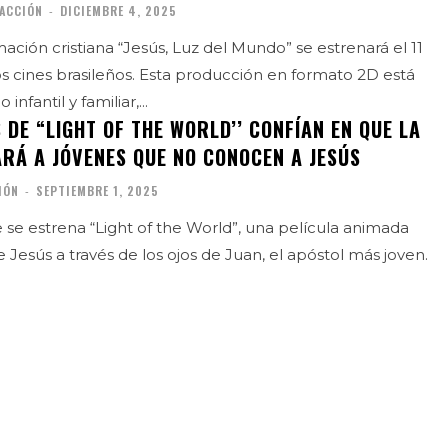
ACCIÓN
-
DICIEMBRE 4, 2025
ación cristiana “Jesús, Luz del Mundo” se estrenará el 11
s cines brasileños. Esta producción en formato 2D está
infantil y familiar,...
DE “LIGHT OF THE WORLD’’ CONFÍAN EN QUE LA
ARÁ A JÓVENES QUE NO CONOCEN A JESÚS
IÓN
-
SEPTIEMBRE 1, 2025
 se estrena “Light of the World”, una película animada
e Jesús a través de los ojos de Juan, el apóstol más joven.