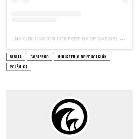
U
NA PUBLICACIÓN COMPARTIDA DE GABRIEL BALLERINI 🇦🇷 (@BALLERINIOK)
BIBLIA
GOBIERNO
MINISTERIO DE EDUCACIÓN
POLÉMICA