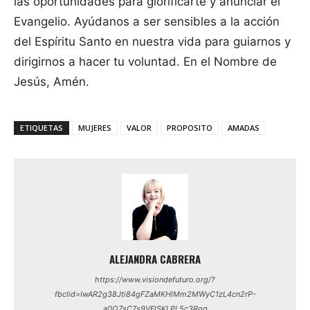
las oportunidades para glorificarte y anunciar el
Evangelio. Ayúdanos a ser sensibles a la acción
del Espíritu Santo en nuestra vida para guiarnos y
dirigirnos a hacer tu voluntad. En el Nombre de
Jesús, Amén.
ETIQUETAS
MUJERES
VALOR
PROPOSITO
AMADAS
ALEJANDRA CABRERA
https://www.visiondefuturo.org/?
fbclid=IwAR2g38Jti84gFZaMKHlMm2MWyC1zL4cn2rP-
a0Q7sC7s9VFlSKLPL5c3Rqg