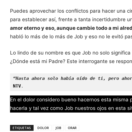
Puedes aprovechar los conflictos para hacer una ci
para establecer así, frente a tanta incertidumbre 
amor eterno y eso, aunque cambie todo a mi alred
habló lo más de lo más de Job y eso no le evitó pas
Lo lindo de su nombre es que Job no solo significa
¿Dónde está mi Padre? Este interrogante se respond
“Hasta ahora solo había oído de ti, pero aho
NTV
.
En el dolor considero bueno hacernos esta misma 
hacerla y tal vez como Job nuestros ojos en esta s
ETIQUETAS
DOLOR
JOB
ORAR