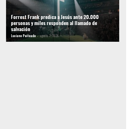
Forrest Frank predica a Jesús ante 20.000
personas y miles responden al llamado de
salvación
Luciano Peiteado
agosto 7, 2026
-