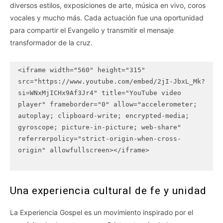
diversos estilos, exposiciones de arte, música en vivo, coros
vocales y mucho más. Cada actuación fue una oportunidad
para compartir el Evangelio y transmitir el mensaje
transformador de la cruz.
<iframe width="560" height="315" 
src="https://www.youtube.com/embed/2jI-JbxL_Mk?
si=WNxMjICHx9Af3Jr4" title="YouTube video 
player" frameborder="0" allow="accelerometer; 
autoplay; clipboard-write; encrypted-media; 
gyroscope; picture-in-picture; web-share" 
referrerpolicy="strict-origin-when-cross-
origin" allowfullscreen></iframe>

Una experiencia cultural de fe y unidad
La Experiencia Gospel es un movimiento inspirado por el