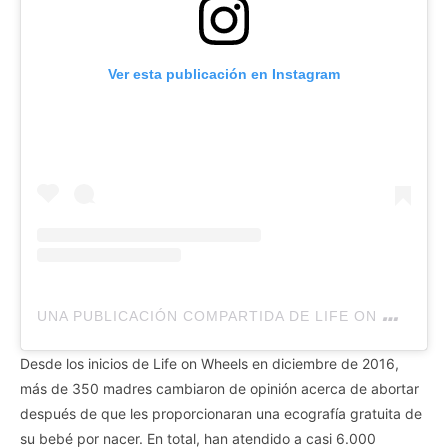
Ver esta publicación en Instagram
U
NA PUBLICACIÓN COMPARTIDA DE LIFE ON WHEELS – ALABAMA (@LOWALABAMA)
Desde los inicios de Life on Wheels en diciembre de 2016,
más de 350 madres cambiaron de opinión acerca de abortar
después de que les proporcionaran una ecografía gratuita de
su bebé por nacer. En total, han atendido a casi 6.000