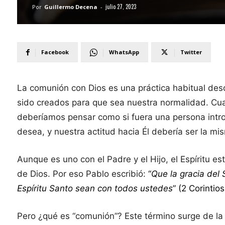
julio 27, 2023
Por
Guillermo Decena
-
Facebook
WhatsApp
Twitter
La comunión con Dios es una práctica habitual desd
sido creados para que sea nuestra normalidad. Cua
deberíamos pensar como si fuera una persona introv
desea, y nuestra actitud hacia Él debería ser la mi
Aunque es uno con el Padre y el Hijo, el Espíritu es
de Dios. Por eso Pablo escribió:
“
Que la gracia del 
Espíritu Santo sean con todos ustedes
” (2 Corintio
Pero ¿qué es “comunión”? Este término surge de la 