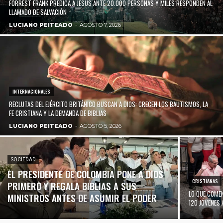
FORREST FRANK PREDICA A JESÚS ANTE 20.000 PERSONAS Y MILES RESPONDEN AL
LLAMADO DE SALVACIÓN
LUCIANO PEITEADO
-
AGOSTO 7, 2026
INTERNACIONALES
RECLUTAS DEL EJÉRCITO BRITÁNICO BUSCAN A DIOS: CRECEN LOS BAUTISMOS, LA
FE CRISTIANA Y LA DEMANDA DE BIBLIAS
LUCIANO PEITEADO
-
AGOSTO 5, 2026
SOCIEDAD
EL PRESIDENTE DE COLOMBIA PONE A DIOS
CRISTIANAS
PRIMERO Y REGALA BIBLIAS A SUS
LO QUE COME
MINISTROS ANTES DE ASUMIR EL PODER
120 JÓVENES 