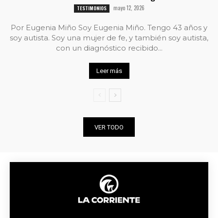
mayo 12, 2026
TESTIMONIOS
Por Eugenia Miño Soy Eugenia Miño. Tengo 43 años y
soy autista. Soy una mujer de fe, y también soy autista,
con un diagnóstico recibido...
Leer más
VER TODO