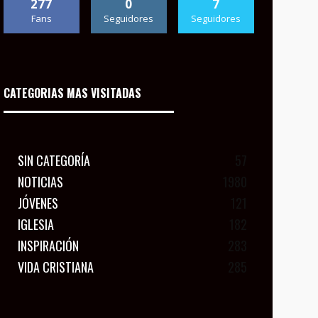
277
0
7
Fans
Seguidores
Seguidores
CATEGORIAS MAS VISITADAS
SIN CATEGORÍA
57
NOTICIAS
1980
JÓVENES
121
IGLESIA
182
INSPIRACIÓN
283
VIDA CRISTIANA
285