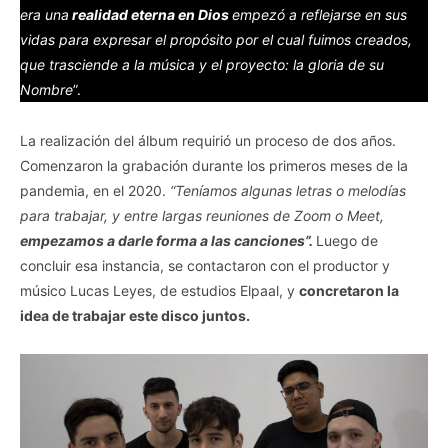
era una
realidad eterna en Dios
empezó a reflejarse en sus
vidas para expresar el propósito por el cual fuimos creados,
que trasciende a la música y el proyecto: la gloria de su
Nombre
”.
La realización del álbum requirió un proceso de dos años.
Comenzaron la grabación durante los primeros meses de la
pandemia, en el 2020.
“Teníamos algunas letras o melodías
para trabajar, y entre largas reuniones de Zoom o Meet,
empezamos a darle forma a las canciones”.
Luego de
concluir esa instancia, se contactaron con el productor y
músico Lucas Leyes, de estudios Elpaal, y
concretaron la
idea de trabajar este disco juntos.