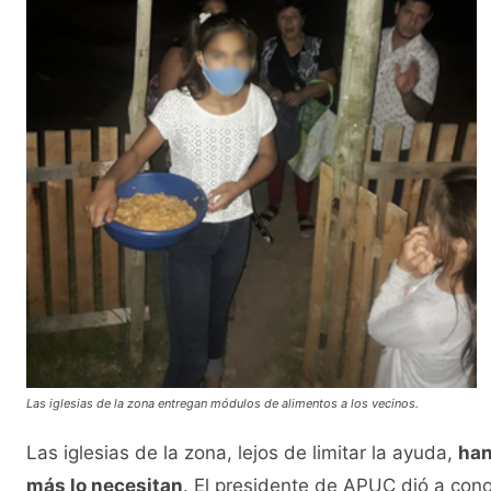
Las iglesias de la zona entregan módulos de alimentos a los vecinos.
Las iglesias de la zona, lejos de limitar la ayuda,
han
más lo necesitan
. El presidente de APUC dió a con