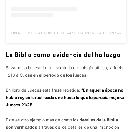
U
NA PUBLICACIÓN COMPARTIDA POR LA CORRIENTE (@LACORRIENTECOM)
La Biblia como evidencia del hallazgo
Si vamos a las escrituras, según la cronología bíblica, la fecha
1210 a.C.
cae en el período de los jueces.
En libro de Jueces esta frase repetida:
“En aquella época no
había rey en Israel; cada uno hacía lo que le parecía mejor.»
Jueces 21:25.
Este es otro ejemplo más de cómo los
detalles de la Biblia
son verificados
a través de los detalles de una inscripción