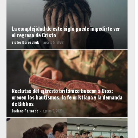
La complejidad de este siglo puede impedirte ver
el regreso de Cristo
Víctor Doroschuk
agosto 5, 2026
-
Reclutas del ejército británico buscan a Dios:
crecen los bautismos, la fe cristiana y la demanda
de Biblias
Luciano Peiteado
agosto 5, 2026
-