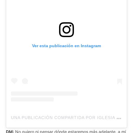
Ver esta publicación en Instagram
U
NA PUBLICACIÓN COMPARTIDA POR IGLESIA LAKEWOOD (@IGLESIALAKEWOOD)
DM:
No quiero ni pensar dónde estaremos más adelante, a mí