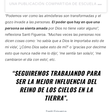
U
NA PUBLICACIÓN COMPARTIDA DE ESCUELA CULTURA SOBRENATURAL (@CULTURASOBRENATURAL.AR)
“Podemos ver como las atmósferas son transformadas y el
gozo invade a las personas.
El poder que hay en que una
persona se sienta amada
por Dios no tiene valor alguno”,
reflexiona Santi Figueroa.
“Muchas veces las personas nos
dicen cosas como: ‘no sabía que a Dios le importaba esto de
mi vida’, ‘¿Cómo Dios sabe esto de mi?’ o ‘gracias por decirme
esto que nunca nadie me lo dijo’, ‘me sentía tan sola/o’, ‘me
cambiaron el día con esto’, etc.
“SEGUIREMOS TRABAJANDO PARA
SER LA MEJOR INFLUENCIA DEL
REINO DE LOS CIELOS EN LA
TIERRA”.
Santi Figueroa