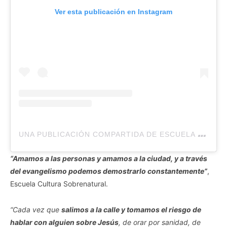
Ver esta publicación en Instagram
U
NA PUBLICACIÓN COMPARTIDA DE ESCUELA CULTURA SOBRENATURAL (@CULTURASOBRENATURAL.AR)
“Amamos a las personas y amamos a la ciudad, y a través
del evangelismo podemos demostrarlo constantemente”
,
Escuela Cultura Sobrenatural.
“Cada vez que
salimos a la calle y tomamos el riesgo de
hablar con alguien sobre Jesús
, de orar por sanidad, de