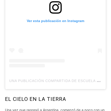
Ver esta publicación en Instagram
U
NA PUBLICACIÓN COMPARTIDA DE ESCUELA CULTURA SOBRENATURAL (@CULTURASOBRENATURAL.AR)
EL CIELO EN LA TIERRA
Una vez que regresó a Argentina, comenzó de a poco con un