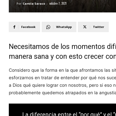
octubre 7, 2021
Por
Camila Saraco
-
Facebook
WhatsApp
Twitter
Necesitamos de los momentos difíc
manera sana y con esto crecer co
Considero que la forma en la que afrontamos las s
esforzarnos en tratar de entender por qué nos suce
a Dios qué quiere lograr con nosotros, pero si es
probablemente quedemos atrapados en la angustia,
La diferencia entre el “por qué” y e