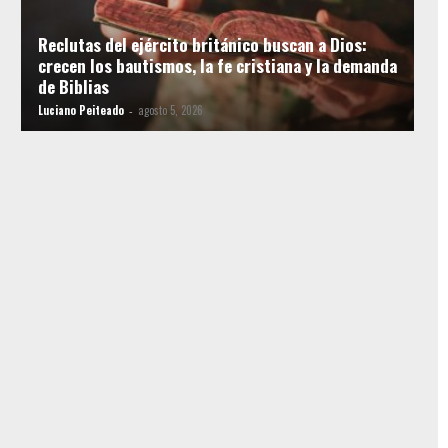
Reclutas del ejército británico buscan a Dios:
crecen los bautismos, la fe cristiana y la demanda
de Biblias
Luciano Peiteado
agosto 5, 2026
-