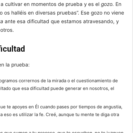
 a cultivar en momentos de prueba y es el
gozo.
En
os halléis en diversas pruebas”. Ese gozo no viene
ta
ante esa dificultad que estamos atravesando, y
otros.
ficultad
en la prueba:
 logramos corrernos de la mirada o el cuestionamiento de
tado que esa dificultad puede generar en nosotros, el
que te apoyes en Él cuando pases por tiempos de angustia,
eso es utilizar la fe. Creé, aunque tu mente te diga otra
s que sumen a tu proceso, que te escuchen, no te juzguen,