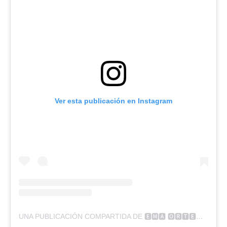
Ver esta publicación en Instagram
UNA PUBLICACIÓN COMPARTIDA DE 🅴🅼🅰 🅾🆁🆃🅴🅶🅰 (@CRISTIANOINCORRECTO)