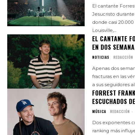
El cantante Forre
Jesucristo durante
donde casi 20.000
Louisville,...
EL CANTANTE F
EN DOS SEMANA
NOTICIAS
REDACCIÓN
Apenas dos semana
fracturas en las vé
a sus seguidores al
FORREST FRANK
ESCUCHADOS DE
MÚSICA
REDACCIÓN
-
Dos exponentes cr
ranking más influy