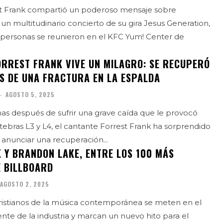
st Frank compartió un poderoso mensaje sobre
 un multitudinario concierto de su gira Jesus Generation,
 personas se reunieron en el KFC Yum! Center de
ORREST FRANK VIVE UN MILAGRO: SE RECUPERÓ
S DE UNA FRACTURA EN LA ESPALDA
-
AGOSTO 5, 2025
s después de sufrir una grave caída que le provocó
rtebras L3 y L4, el cantante Forrest Frank ha sorprendido
 anunciar una recuperación...
 Y BRANDON LAKE, ENTRE LOS 100 MÁS
 BILLBOARD
AGOSTO 2, 2025
istianos de la música contemporánea se meten en el
ente de la industria y marcan un nuevo hito para el