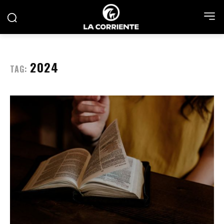
2024
TAG: