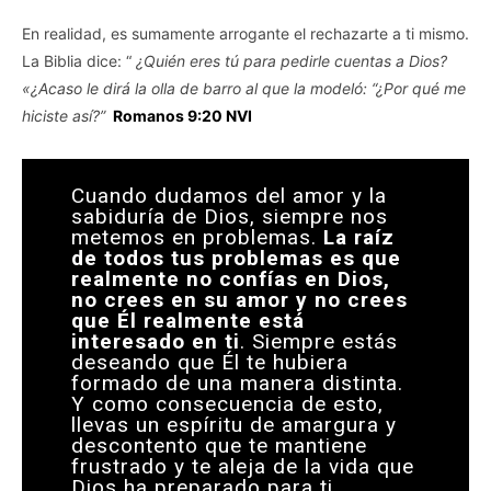
En realidad, es sumamente arrogante el rechazarte a ti mismo.
La Biblia dice: “
¿Quién eres tú para pedirle cuentas a Dios?
«¿Acaso le dirá la olla de barro al que la modeló: “¿Por qué me
hiciste así?”
Romanos 9:20 NVI
Cuando dudamos del amor y la
sabiduría de Dios, siempre nos
metemos en problemas.
La raíz
de todos tus problemas es que
realmente no confías en Dios,
no crees en su amor y no crees
que Él realmente está
interesado en ti
. Siempre estás
deseando que Él te hubiera
formado de una manera distinta.
Y como consecuencia de esto,
llevas un espíritu de amargura y
descontento que te mantiene
frustrado y te aleja de la vida que
Dios ha preparado para ti.