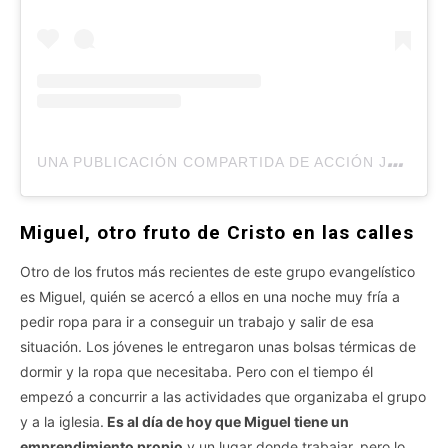
U
NA PUBLICACIÓN COMPARTIDA DE ACCIÓN JOVEN (@ACCION.JOVEN)
Miguel, otro fruto de Cristo en las calles
Otro de los frutos más recientes de este grupo evangelístico
es Miguel, quién se acercó a ellos en una noche muy fría a
pedir ropa para ir a conseguir un trabajo y salir de esa
situación. Los jóvenes le entregaron unas bolsas térmicas de
dormir y la ropa que necesitaba. Pero con el tiempo él
empezó a concurrir a las actividades que organizaba el grupo
y a la iglesia.
Es al día de hoy que Miguel tiene un
emprendimiento propio
y un lugar donde trabajar, pero lo