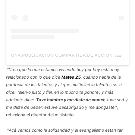
U
NA PUBLICACIÓN COMPARTIDA DE ACCIÓN JOVEN (@ACCION.JOVEN)
“Creo que lo que estamos viviendo hoy por hoy está muy
relacionado con lo que dice
Mateo 25
, cuando habla de la
parábola de los talentos y al que multiplicó lo talentos se le
dice: ‘siervo justo y fiel, en lo mucho te pondré’, y más
adelante dice: ‘
Tuve hambre y me diste de comer,
tuve sed y
me diste de beber, estuve desabrigado y me abrigaste”’
,
reflexiona el director del ministerio.
“
Acá vemos como la solidaridad y el evangelismo están tan