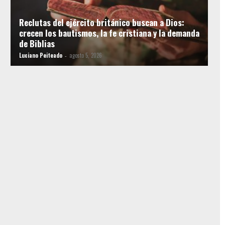
Reclutas del ejército británico buscan a Dios:
crecen los bautismos, la fe cristiana y la demanda
de Biblias
Luciano Peiteado
agosto 5, 2026
-