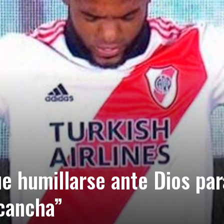
e humillarse ante Dios par
 cancha”